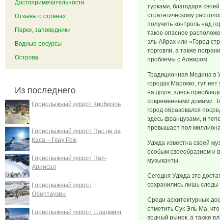
Достопримечательности
турками, благодаря своей
стратегическому располо
Отзывы о странах
получить контроль над го
Парки, заповедники
такое опасное располож
эль-Айрах или «Город ст
Водные ресурсы
торговли, а также погра
Острова
проблемы с Алжиром.
Традиционная Медина в Уд
городах Марокко, тут нет
Из последнего
на друге, здесь преобла
современными домами. Та
Горнолыжный курорт Кицбюэль
город образовался посре
здесь французами, и теп
превышает пол миллиона
Горнолыжный курорт Пас де ла
Каса – Грау Рож
Уджда известна своей му
особым своеобразием и в
Горнолыжный курорт Пал-
музыканты.
Аринсал
Сегодня Уджда это доста
сохранились лишь следы 
Горнолыжный курорт
Обертауэрн
Среди архитектурных до
отметить Сук Эль-Ма, что
Горнолыжный курорт Шладминг
водный рынок, а также п