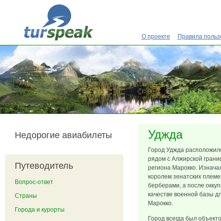
Перейти к основному содержанию
О проекте
Правила польз
Уджда
Недорогие авиабилеты
Город Уджда расположилс
рядом с Алжирской грани
Путеводитель
региона Марокко. Изначал
королем зенатских племе
Вопрос-ответ
берберами, а после окку
качестве военной базы д
Страны
Марокко.
Города и курорты
Город всегда был объект