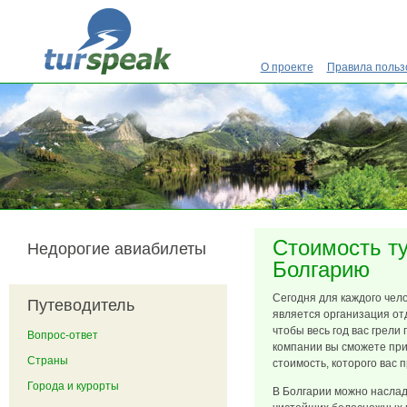
Перейти к основному содержанию
О проекте
Правила польз
Стоимость ту
Недорогие авиабилеты
Болгарию
Сегодня для каждого чел
Путеводитель
является организация отд
чтобы весь год вас грел
Вопрос-ответ
компании вы сможете при
Страны
стоимость, которого вас 
Города и курорты
В Болгарии можно наслад