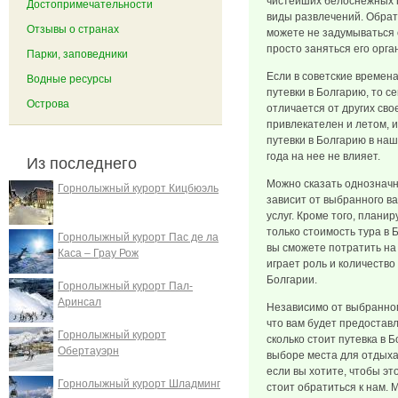
чистейших белоснежных п
Достопримечательности
виды развлечений. Обрат
Отзывы о странах
можете не задумываться о
просто заняться его орга
Парки, заповедники
Если в советские времен
Водные ресурсы
путевки в Болгарию, то с
Острова
отличается от других сво
привлекателен и летом, и
путевки в Болгарию в на
года на нее не влияет.
Из последнего
Можно сказать однозначно
Горнолыжный курорт Кицбюэль
зависит от выбранного в
услуг. Кроме того, плани
только стоимость тура в 
Горнолыжный курорт Пас де ла
вы сможете потратить на 
Каса – Грау Рож
играет роль и количество
Болгарии.
Горнолыжный курорт Пал-
Аринсал
Независимо от выбранног
что вам будет предоставл
Горнолыжный курорт
сколько стоит путевка в 
Обертауэрн
выборе места для отдыха
если вы хотите, чтобы эт
Горнолыжный курорт Шладминг
стоит обратиться к нам.