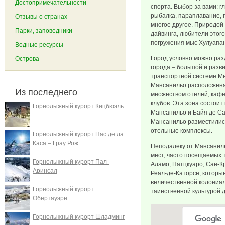
Достопримечательности
спорта. Выбор за вами: 
рыбалка, параплавание, 
Отзывы о странах
многое другое. Природой
Парки, заповедники
дайвинга, любители этог
погружения мыс Хулуапан
Водные ресурсы
Город условно можно раз
Острова
города – большой и разв
транспортной системе Ме
Мансанильо расположена
Из последнего
множеством отелей, кафе
клубов. Эта зона состоит
Горнолыжный курорт Кицбюэль
Мансанильо и Байя де Са
Мансанильо разместилис
отельные комплексы.
Горнолыжный курорт Пас де ла
Каса – Грау Рож
Неподалеку от Мансанил
мест, часто посещаемых 
Горнолыжный курорт Пал-
Аламо, Патцкуаро, Сан-К
Аринсал
Реал-де-Каторсе, которые
величественной колониал
Горнолыжный курорт
таинственной культурой 
Обертауэрн
Горнолыжный курорт Шладминг