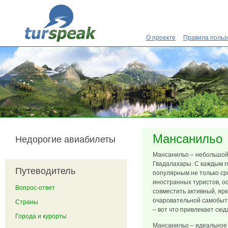
Перейти к основному содержанию
О проекте
Правила польз
Мансанильо
Недорогие авиабилеты
Мансанильо – небольшой 
Гвадалахары. С каждым г
Путеводитель
популярным не только ср
иностранных туристов, о
Вопрос-ответ
совместить активный, яр
очаровательной самобыт
Страны
– вот что привлекает сюд
Города и курорты
Мансанильо – идеальное