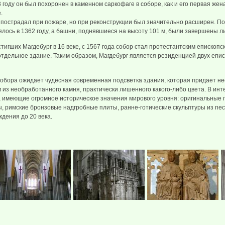
3 году он был похоронен в каменном саркофаге в соборе, как и его первая же
.
о пострадал при пожаре, но при реконструкции был значительно расширен. 
ялось в 1362 году, а башни, поднявшиеся на высоту 101 м, были завершены ли
тигших Магдебург в 16 веке, с 1567 года собор стал протестантским епископск
отдельное здание. Таким образом, Магдебург является резиденцией двух епис
бора ожидает чудесная современная подсветка здания, которая придает не
з необработанного камня, практически лишенного какого-либо цвета. В инт
 имеющие огромное историческое значения мирового уровня: оригинальные
ты, римские бронзовые надгробные плиты, ранне-готические скульптуры из пе
дения до 20 века.