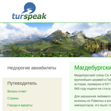
Перейти к основному содержанию
Магдебургск
Недорогие авиабилеты
Магдебургский собор Св. 
крупнейших церквей в Ге
Путеводитель
истории, примерно в 937 г
968 году поднял ее стату
Вопрос-ответ
Для украшения любимого
Страны
колонны из Равенны и ро
Города и курорты
императоров, что было т