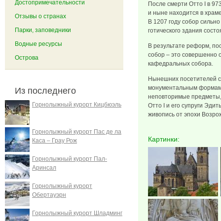
Достопримечательности
После смерти Отто I в 97
и ныне находится в храме
Отзывы о странах
В 1207 году собор сильн
Парки, заповедники
готического здания состо
Водные ресурсы
В результате реформ, пос
собор – это совершенно 
Острова
кафедральных собора.
Нынешних посетителей со
монументальным формам и
Из последнего
неповторимые предметы,
Горнолыжный курорт Кицбюэль
Отто I и его супруги Эди
живопись от эпохи Возрож
Горнолыжный курорт Пас де ла
Картинки:
Каса – Грау Рож
Горнолыжный курорт Пал-
Аринсал
Горнолыжный курорт
Обертауэрн
Горнолыжный курорт Шладминг