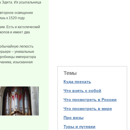
на Эдита. Их усыпальница
Повторное освящение
шь к 1520 году.
им. Есть и католический
копов и имеет два
обычайную легкость
ерьере – уникальные
 гробницы императора
счаника, изысканная
Темы
Куда поехать
Что взять с собой
Что посмотреть в России
Что посмотреть в мире
Про визы
Туры и путевки