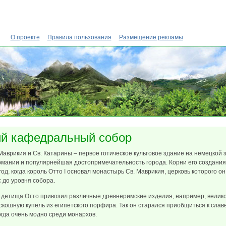
О проекте
Правила пользования
Размещение рекламы
ий кафедральный собор
Маврикия и Св. Катарины – первое готическое культовое здание на немецкой 
рмании и популярнейшая достопримечательность города. Корни его создания
од, когда король Отто I основал монастырь Св. Маврикия, церковь которого он
с до уровня собора.
 детища Отто привозил различные древнеримские изделия, например, вели
скошную купель из египетского порфира. Так он старался приобщиться к слав
огда очень модно среди монархов.