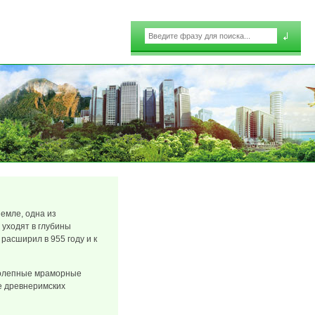
Поиск
Форма поиска
земле, одна из
 уходят в глубины
 расширил в 955 году и к
колепные мраморные
е древнеримских