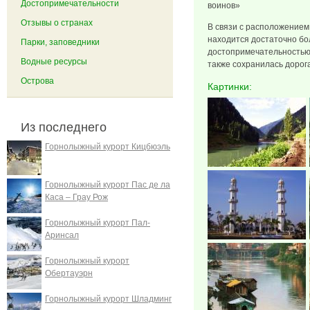
Достопримечательности
воинов»
Отзывы о странах
В связи с расположением
находится достаточно бо
Парки, заповедники
достопримечательностью 
Водные ресурсы
также сохранилась дорога
Острова
Картинки:
Из последнего
Горнолыжный курорт Кицбюэль
Горнолыжный курорт Пас де ла
Каса – Грау Рож
Горнолыжный курорт Пал-
Аринсал
Горнолыжный курорт
Обертауэрн
Горнолыжный курорт Шладминг