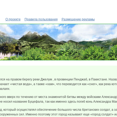
О проекте
Правила пользования
Размещение рекламы
ся на правом берегу реки Джелум , в провинции Пенджаб, в Пакистане. Назва
начает «чистая вода», а также «хам», что переводится как «снег», как река кот
малаях.
ного вверх по течению от места знаменитой битвы между войсками Александ
нее носил название Буцефала, так как именно здесь погиб конь Александра М
д, который осуществлял обеспечение большого числа британских солдат, а з
вооруженных сил. Именно поэтому этот город называют еще «город солдат» и