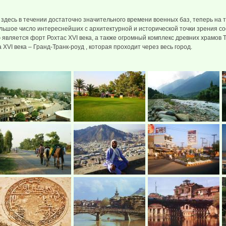
 здесь в течении достаточно значительного времени военных баз, теперь на
льшое число интереснейших с архитектурной и исторической точки зрения с
является форт Рохтас XVI века, а также огромный комплекс древних храмов Т
 XVI века – Гранд-Транк-роуд , которая проходит через весь город.