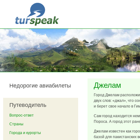
Перейти к основному содержанию
Джелам
Недорогие авиабилеты
Город Джелам расположил
двух слов: «джал», что оз
Путеводитель
и берет свое начало в Ги
Вопрос-ответ
Сам город находится нем
Пороса. А город этот ра
Страны
Джелам известен как горо
Города и курорты
базой для пакистанских 