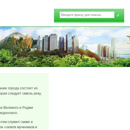
Поиск
Форма поиска
ние города состоит из
орая следует сквозь реку,
ра Великого и Раджи
акедонского.
атем служил также и
ли «земля мучеников и