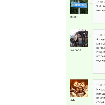
14.05.
"На Го
голову
martin
15.05.
А инд
как п
привез
svetlana
Индии,
встре
одежд
15.05.
Ну кок
это ра
не сл
Arts
сосул