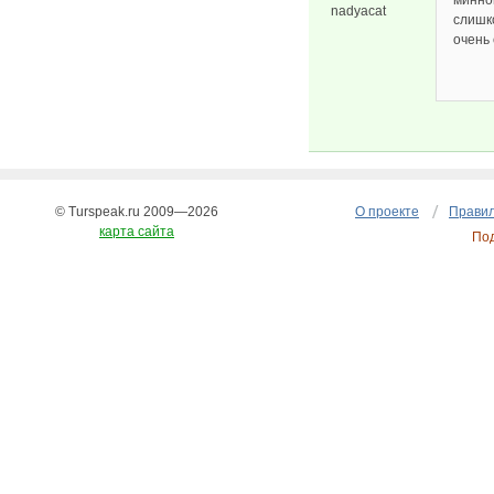
минно
nadyacat
слишко
очень
© Turspeak.ru 2009—2026
О проекте
Правил
карта сайта
По