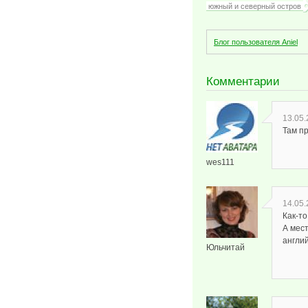
южный и северный остров
Блог пользователя Aniel
Комментарии
13.05.
Там п
wes111
14.05.
Как-т
А мес
англи
Юльчитай