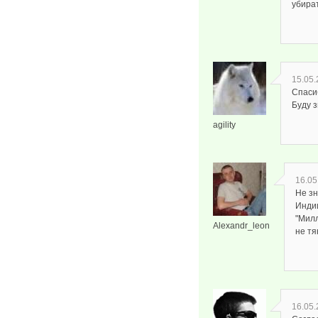
убират
15.05.
Спаси
Буду з
agility
16.05
Не зн
Инди
"Милл
Alexandr_leon
не тя
16.05.