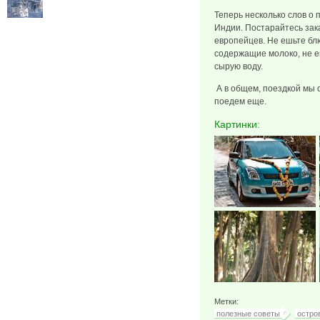
Теперь несколько слов о 
Индии. Постарайтесь зак
европейцев. Не ешьте б
содержащие молоко, не 
сырую воду.
А в общем, поездкой мы 
поедем еще.
Картинки:
Метки:
полезные советы
остро