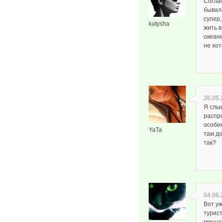
Согла
бывал
супер,
katysha
жить в
океане
не хот
26.05.
Я слы
распр
особе
YaTa
там д
так?
04.06.
Вот уж
турист