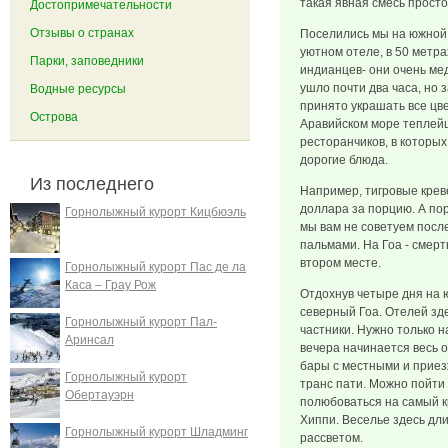
такая явная смесь просто
Достопримечательности
Отзывы о странах
Поселились мы на южной 
уютном отеле, в 50 метра
Парки, заповедники
индианцев- они очень м
ушло почти два часа, но 
Водные ресурсы
принято украшать все цв
Острова
Аравийском море теплейш
ресторанчиков, в которых
дорогие блюда.
Из последнего
Например, тигровые креве
доллара за порцию. А по
Горнолыжный курорт Кицбюэль
мы вам не советуем после
пальмами. На Гоа - смерт
втором месте.
Горнолыжный курорт Пас де ла
Каса – Грау Рож
Отдохнув четыре дня на 
северный Гоа. Отелей зде
Горнолыжный курорт Пал-
частники. Нужно только на
Аринсал
вечера начинается весь 
бары с местными и приез
Горнолыжный курорт
транс пати. Можно пойти 
Обертауэрн
полюбоваться на самый к
Хиппи. Веселье здесь дли
Горнолыжный курорт Шладминг
рассветом.