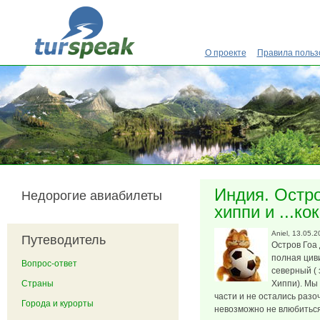
Перейти к основному содержанию
О проекте
Правила польз
Индия. Остро
Недорогие авиабилеты
хиппи и ...ко
Aniel
, 13.05.2
Путеводитель
Остров Гоа 
полная цив
Вопрос-ответ
северный (
Страны
Хиппи). Мы 
части и не остались раз
Города и курорты
невозможно не влюбиться 