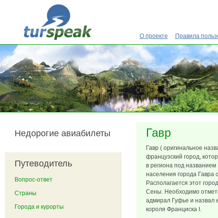
Перейти к основному содержанию
О проекте
Правила польз
Гавр
Недорогие авиабилеты
Гавр ( оригинальное наз
французский город, котор
Путеводитель
в региона под названием
населения города Гавра с
Вопрос-ответ
Располагается этот город
Сены. Необходимо отметит
Страны
адмирал Гуфье и назвал е
Города и курорты
короля Франциска I.