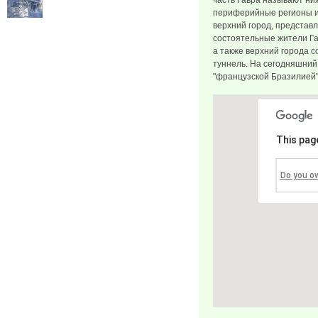
часть Гавра называют ни
периферийные регионы и п
верхний город, представл
состоятельные жители Га
а также верхний города 
туннель. На сегодняшний 
"французской Бразилией"
This pag
Do you o