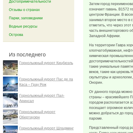
Достопримечательности
Затем город переименовал
означает гавань. В1572 г
Отзывы о странах
центром Франции. В восе
Парки, заповедники
занимал второе место в 
отметить, что через этот
Водные ресурсы
часть внешнеторгового о
Острова
Западной Африки.
На территории Гавра хор
хлопчатобумажная, нефт
Из последнего
химическая промышленно
достопримечательностей 
Горнолыжный курорт Кицбюэль
такие уникальные памят
веков, такие как церковь
скульптуры и археологии,
Горнолыжный курорт Пас де ла
Онорин.
Каса – Грау Рож
От данного города можно 
Горнолыжный курорт Пал-
страны – красивейшего П
Аринсал
городом располагается а
посещает огромное количе
Горнолыжный курорт
можно добраться до горо
Обертауэрн
пароме.
Представленный город ра
Горнолыжный курорт Шладминг