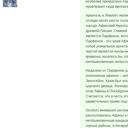
изобилие прекрасных па
привлекают сюда миллио
Аркополь и Ликабет явля
отсюда около шести тыся
города. Афинский Акропол
древней Греции. Главно
является Парфенон, котор
Парфенон - это храм Аф
собой уникальное архите
чертой является необычн
кривизна, казалось бы, п
необыкновенную легкость
Недалеко от Парфенон р
поклонения афинян – не
Эрехтейон. Храм был пос
царского дворца. Легенда
спор Афины и Посейдона, 
Считается, что в честь э
удивительных храма под
Особого внимания заслуж
расположились Афины и П
необыкновенным ландшаф
горные районы, и бескра