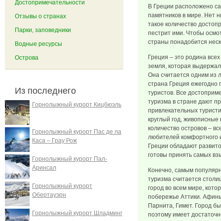
Достопримечательности
В Греции расположено са
памятников в мире. Нет н
Отзывы о странах
такое количество достоп
Парки, заповедники
пестрит ими. Чтобы осмо
страны понадобится неск
Водные ресурсы
Греция – это родина всех
Острова
земля, которая выдержал
Она считается одним из 
страна Греция ежегодно 
Из последнего
туристов. Все достоприм
туризма в стране дают п
Горнолыжный курорт Кицбюэль
привлекательных туристи
круглый год, живописные
количество островов – в
Горнолыжный курорт Пас де ла
любителей комфортного и
Каса – Грау Рож
Греции обладают развито
готовы принять самых вз
Горнолыжный курорт Пал-
Аринсал
Конечно, самым популяр
туризма считается столи
Горнолыжный курорт
город во всем мире, кото
Обертауэрн
побережье Аттики. Афины
Парнита, Гимет. Город бы
Горнолыжный курорт Шладминг
поэтому имеет достаточн