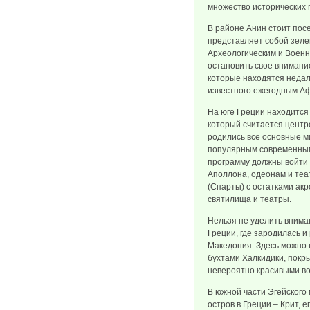
множество исторических 
В районе Анин стоит пос
представляет собой зел
Археологическим и Военн
остановить свое внимани
которые находятся недал
известного ежегодным А
На юге Греции находится
который считается центро
родились все основные м
популярным современным
программу должны войти 
Аполлона, одеонам и теа
(Спарты) с остатками ак
святилища и театры.
Нельзя не уделить внима
Греции, где зародилась и
Македония. Здесь можно
бухтами Халкидики, покр
невероятно красивыми в
В южной части Эгейского
остров в Греции – Крит, е