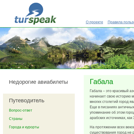
Перейти к основному содержанию
О проекте
Правила польз
Габала
Недорогие авиабилеты
Габала – это красивый а
начинает свою историю м
Путеводитель
многих столетий город я
Еще в писаниях античных
Вопрос-ответ
упоминание об этом горо
арабских источниках, как 
Страны
Города и курорты
На протяжении всех веко
существования город не р