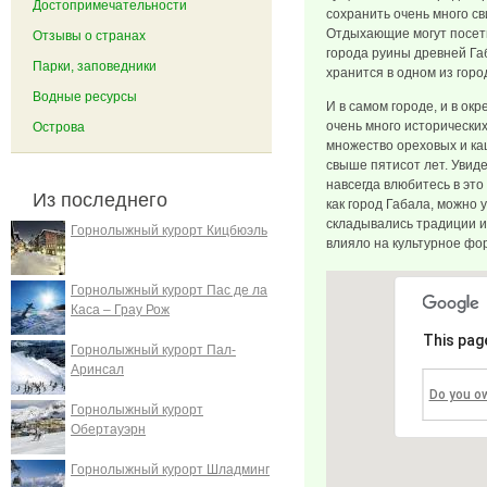
Достопримечательности
сохранить очень много с
Отдыхающие могут посети
Отзывы о странах
города руины древней Га
Парки, заповедники
хранится в одном из горо
Водные ресурсы
И в самом городе, и в ок
очень много исторических
Острова
множество ореховых и ка
свыше пятисот лет. Увид
навсегда влюбитесь в это
Из последнего
как город Габала, можно у
складывались традиции и
Горнолыжный курорт Кицбюэль
влияло на культурное фо
Горнолыжный курорт Пас де ла
Каса – Грау Рож
This pag
Горнолыжный курорт Пал-
Аринсал
Do you o
Горнолыжный курорт
Обертауэрн
Горнолыжный курорт Шладминг