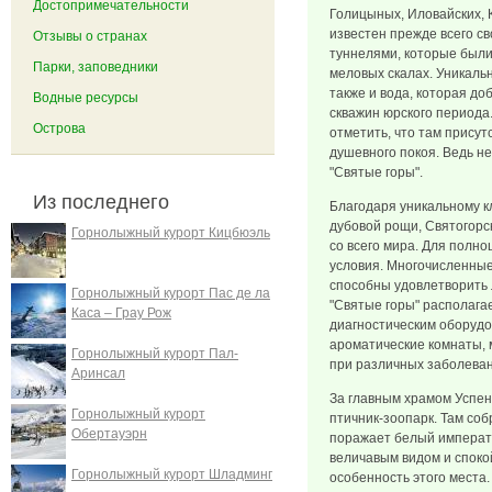
Достопримечательности
Голицыных, Иловайских, 
известен прежде всего с
Отзывы о странах
туннелями, которые был
Парки, заповедники
меловых скалах. Уникал
также и вода, которая до
Водные ресурсы
скважин юрского периода.
Острова
отметить, что там прису
душевного покоя. Ведь н
"Святые горы".
Из последнего
Благодаря уникальному к
дубовой рощи, Святогорс
Горнолыжный курорт Кицбюэль
со всего мира. Для полно
условия. Многочисленные
способны удовлетворить 
Горнолыжный курорт Пас де ла
"Святые горы" располаг
Каса – Грау Рож
диагностическим оборуд
ароматические комнаты, 
Горнолыжный курорт Пал-
при различных заболеван
Аринсал
За главным храмом Успе
Горнолыжный курорт
птичник-зоопарк. Там соб
Обертауэрн
поражает белый императ
величавым видом и споко
Горнолыжный курорт Шладминг
особенность этого места.