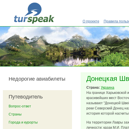
Перейти к основному содержанию
О проекте
Правила польз
Донецкая Шв
Недорогие авиабилеты
Страна:
Украина
На границе Харьковской 
Путеводитель
красивейших мест Восточ
называют "Донецкой Швей
Вопрос-ответ
реки Северский Донец на
история которой насчиты
Страны
Города и курорты
На территории Лавры за
личности: казак М.И. Пла