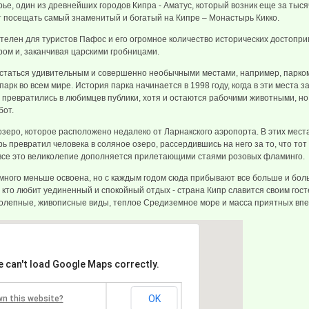
ье, один из древнейших городов Кипра - Аматус, который возник еще за тыся
 посещать самый знаменитый и богатый на Кипре – Монастырь Кикко.
елен для туристов Пафос и его огромное количество исторических достопр
ом и, заканчивая царскими гробницами.
статься удивительным и совершенно необычными местами, например, парко
рк во всем мире. История парка начинается в 1998 году, когда в эти места з
 превратились в любимцев публики, хотя и остаются рабочими животными, н
бот.
озеро, которое расположено недалеко от Ларнакского аэропорта. В этих мес
рь превратил человека в соляное озеро, рассердившись на него за то, что тот
 все это великолепие дополняется прилетающими стаями розовых фламинго.
много меньше освоена, но с каждым годом сюда прибывают все больше и бол
, кто любит уединенный и спокойный отдых - страна Кипр славится своим гос
олепные, живописные виды, теплое Средиземное море и масса приятных вп
e can't load Google Maps correctly.
OK
wn this website?