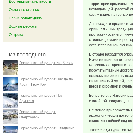
Достопримечательности
территории средиземномо
неувядающей красотой с
Отзывы о странах
своим видом на горных в
Парки, заповедники
Для всех, кто предпочит
Водные ресурсы
оригинальными традициям
протяженности его пляже
Острова
отелями, домами и ресто
останется вашей любимиц
Из последнего
В стране находится огро
Никосии привлекает свое
Горнолыжный курорт Кицбюэль
массивных старинных вор
посетить главную достоп
первому президенту неза
Горнолыжный курорт Пас де ла
Византийский музей, посе
Каса – Грау Рож
веков и огромной и очень
Горнолыжный курорт Пал-
Более того, в Никосии р
Аринсал
спокойной прогулки, для 
Не менее привлекательны
Горнолыжный курорт
археологической достопр
Обертауэрн
великолепнейший вид на 
Горнолыжный курорт Шладминг
Также среди туристов оч