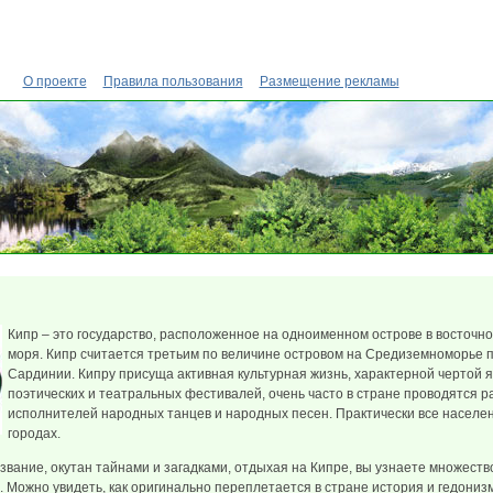
О проекте
Правила пользования
Размещение рекламы
Кипр – это государство, расположенное на одноименном острове в восточн
моря. Кипр считается третьим по величине островом на Средиземноморье 
Сардинии. Кипру присуща активная культурная жизнь, характерной чертой 
поэтических и театральных фестивалей, очень часто в стране проводятся 
исполнителей народных танцев и народных песен. Практически все населе
городах.
название, окутан тайнами и загадками, отдыхая на Кипре, вы узнаете множест
 Можно увидеть, как оригинально переплетается в стране история и гедонизм