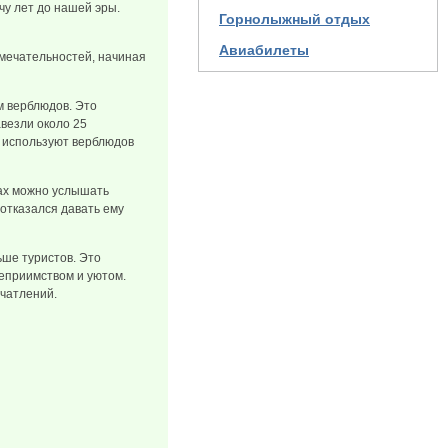
чу лет до нашей эры.
Горнолыжный отдых
Авиабилеты
имечательностей, начиная
м верблюдов. Это
авезли около 25
о используют верблюдов
тах можно услышать
 отказался давать ему
ьше туристов. Это
теприимством и уютом.
ечатлений.