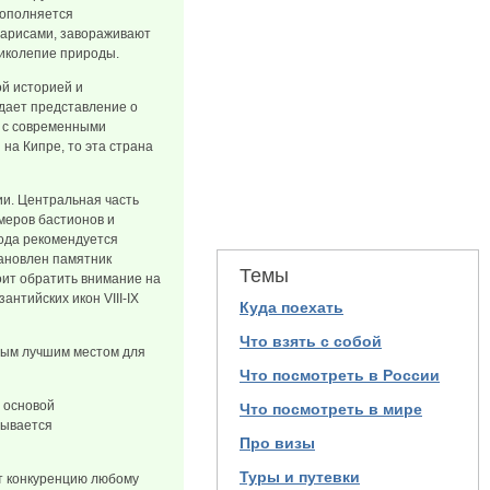
дополняется
парисами, завораживают
ликолепие природы.
ой историей и
дает представление о
я с современными
на Кипре, то эта страна
ии. Центральная часть
меров бастионов и
рода рекомендуется
тановлен памятник
Темы
оит обратить внимание на
антийских икон VIII-IX
Куда поехать
Что взять с собой
мым лучшим местом для
Что посмотреть в России
 основой
Что посмотреть в мире
рывается
Про визы
Туры и путевки
ят конкуренцию любому