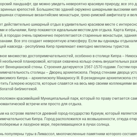
рский ландшафт, где можно увидеть невероятно красивую природу, все это 
таринных крепостей. Большинство зданий окружено шикарными высокими ки
ершинах старинные византийские монастыри, греко-римский амфитеатр и ве
ает действительно шикарный отдых в удивительно красивом месте с интересн
и и обычаями, Кипр покажется идеальным местом для отдыха. Карта Кипра 
й, в городах очень гармонично переплетаются старинные монастыри, здани
ранами. Все это создает невероятную атмосферу. Если вы однажды отдыхали 
ей навсегда - республика Кипр привлекает ежегодно миллионы туристов.
мное множество достопримечательностей, особенно в столице Кипра – Никос
й необычной планировкой, которая охвачена кольцо очень внушительных раз
от Венецианской стены. Строения датируются 1567-1570 годами. Гостям го
римечательность столицы – Дворец архиепископа. Перед стенами дворца ус
висимого Кипра – архиепископу Макариосу III. В резиденции архиепископа ст
тить Галерею искусств, которые славятся на весь мир своими коллекциями виз
 богатой библиотекой.
асположен красивейший Муниципальный парк, который по праву считается са
романтической встречи или просто для отдыха.
м на острове является древний город-государство Куриум, который является
имечательностью Кипра. Город расположился на возвышенности, откуда отк
побережье и лазурное море, переливающееся в лучах солнца.
ень популярны туры в Лимассол, многочисленные памятники которого состав