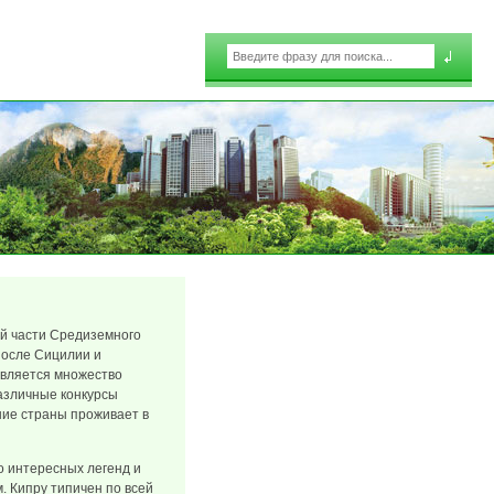
Поиск
Форма поиска
ой части Средиземного
после Сицилии и
является множество
различные конкурсы
ние страны проживает в
во интересных легенд и
. Кипру типичен по всей