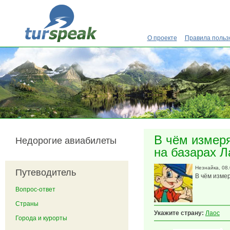
Перейти к основному содержанию
О проекте
Правила польз
В чём измеря
Недорогие авиабилеты
на базарах Л
Незнайка
, 08
Путеводитель
В чём изме
Вопрос-ответ
Страны
Укажите страну:
Лаос
Города и курорты