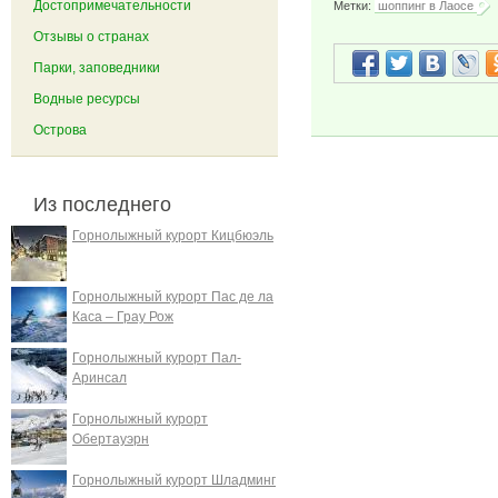
Достопримечательности
Метки:
шоппинг в Лаосе
Отзывы о странах
Парки, заповедники
Водные ресурсы
Острова
Из последнего
Горнолыжный курорт Кицбюэль
Горнолыжный курорт Пас де ла
Каса – Грау Рож
Горнолыжный курорт Пал-
Аринсал
Горнолыжный курорт
Обертауэрн
Горнолыжный курорт Шладминг