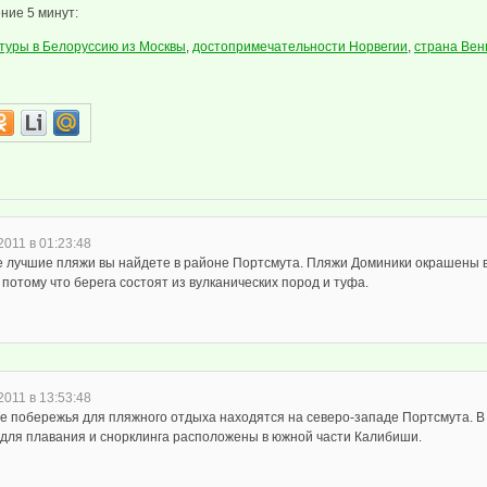
ние 5 минут:
туры в Белоруссию из Москвы
,
достопримечательности Норвегии
,
страна Вен
2011 в 01:23:48
 лучшие пляжи вы найдете в районе Портсмута. Пляжи Доминики окрашены в
 потому что берега состоят из вулканических пород и туфа.
2011 в 13:53:48
е побережья для пляжного отдыха находятся на северо-западе Портсмута. В
 для плавания и снорклинга расположены в южной части Калибиши.