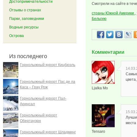
Достопримечательности
Смотрели на сайте в тече
Отзывы о странах
страны Южной Америки
,
Парки, заповедники
Бельгию
Водные ресурсы
Острова
Комментарии
Из последнего
Горнолыжный курорт Кицбюэль
14.03.
Самые
цвета,
Горнолыжный курорт Пас де ла
Каса – Грау Рож
Ljalka Mo
Горнолыжный курорт Пал-
Аринсал
15.03.
Горнолыжный курорт
Лучши
Обертауэрн
места
Tensaro
Горнолыжный курорт Шладминг