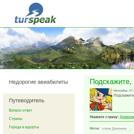
Перейти к основному содержанию
Подскажите,
Недорогие авиабилеты
Незнайка
, 07
Подскажите
Путеводитель
Вопрос-ответ
Укажите страну:
Домини
Страны
Города и курорты
Метки:
пляжи Доминики