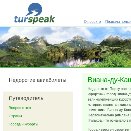
Перейти к основному содержанию
О проекте
Правила польз
Виана-ду-Ка
Недорогие авиабилеты
Недалеко от Порту расп
курортный город Виана-д
Путеводитель
великолепнейших курорт
которого является живоп
Вопрос-ответ
памятники. Виана-ду-Каш
Первоначально римляне 
Страны
Пульхра, что означало в 
Города и курорты
Город известен своей ин