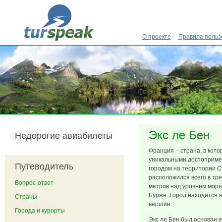
Перейти к основному содержанию
О проекте
Правила польз
Экс ле Бен
Недорогие авиабилеты
Франция – страна, в кот
уникальными достоприме
Путеводитель
городом на территории С
расположился всего в тре
Вопрос-ответ
метров над уровнем моря
Бурже. Город находится 
Страны
вершин.
Города и курорты
Экс ле Бен был основан 