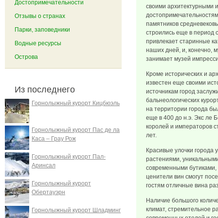
Достопримечательности
своими архитектурными и
достопримечательностями
Отзывы о странах
памятников средневековь
Парки, заповедники
строились еще в период с
привлекает старинные ка
Водные ресурсы
наших дней, и, конечно, 
Острова
занимает музей импресс
Кроме исторических и ар
известен еще своими ист
Из последнего
источникам город заслуж
бальнеологических курор
Горнолыжный курорт Кицбюэль
на территории города б
еще в 400 до н.э. Экс ле
королей и императоров с
Горнолыжный курорт Пас де ла
лет.
Каса – Грау Рож
Красивые улочки города 
Горнолыжный курорт Пал-
растениями, уникальными
Аринсал
современными бутиками, 
ценители вин смогут посе
Горнолыжный курорт
гостям отличные вина ра
Обертауэрн
Наличие большого количе
климат, стремительное р
Горнолыжный курорт Шладминг