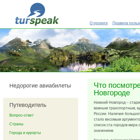
Перейти к основному содержанию
О проекте
Правила польз
Что посмотр
Недорогие авиабилеты
Новгороде
Нижний Новгород – стари
Путеводитель
важным транспортным, к
России. Наличие большог
Вопрос-ответ
стало весомым аргумент
Страны
список ста городов мира
значением.
Города и курорты