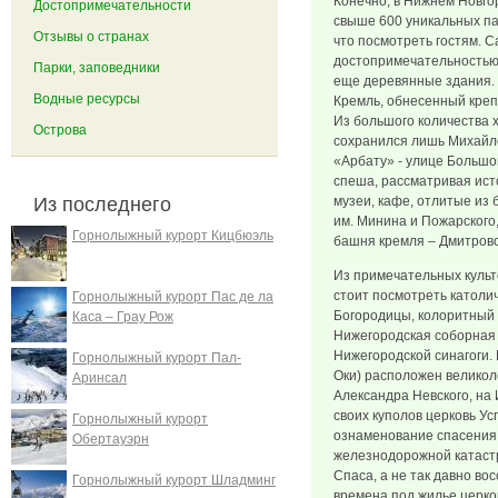
Конечно, в Нижнем Новго
Достопримечательности
свыше 600 уникальных па
Отзывы о странах
что посмотреть гостям. 
достопримечательностью 
Парки, заповедники
еще деревянные здания.
Водные ресурсы
Кремль, обнесенный креп
Из большого количества 
Острова
сохранился лишь Михайло
«Арбату» - улице Большо
спеша, рассматривая ист
Из последнего
музеи, кафе, отлитые из 
им. Минина и Пожарского
Горнолыжный курорт Кицбюэль
башня кремля – Дмитровс
Из примечательных куль
стоит посмотреть католи
Горнолыжный курорт Пас де ла
Богородицы, колоритный 
Каса – Грау Рож
Нижегородская соборная 
Нижегородской синагоги. 
Горнолыжный курорт Пал-
Оки) расположен велико
Аринсал
Александра Невского, на
своих куполов церковь У
Горнолыжный курорт
ознаменование спасения 
Обертауэрн
железнодорожной катаст
Спаса, а не так давно во
Горнолыжный курорт Шладминг
времена под жилье церко