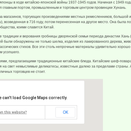
японцы в ходе китайско-японской войны 1937-1945 годов. Начиная с 1949 го
ал главным портом, промышленным и торговым центром провинции Хунань.
а магазинов, торгующих произведениями местных ремесленников, большой 
, возведенная в 716 году, потом перенесенная на другое место. Она была по
общества, коими славится Китай.
 традиции и верования гробницы дворянской семьи периода династии Хань (на
й были обнаружены не только шелка, изделия из лакированного дерева, живо
ассических стихов. Все эти столь непрочные материалы удивительно хорошо
ом усопшего.
ями, предлагающими традиционные китайские блюда. Китайские шеф-повара
дя на свет немыслимые деликатесы, известные далеко за пределами страны. А
личных торговцев не стоит.
e can't load Google Maps correctly.
OK
wn this website?