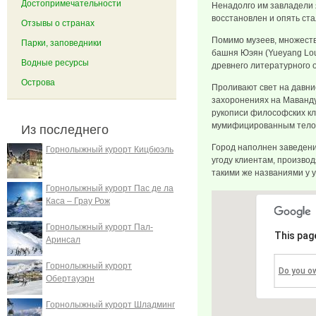
Достопримечательности
Ненадолго им завладели 
восстановлен и опять ст
Отзывы о странах
Помимо музеев, множеств
Парки, заповедники
башня Юэян (Yueyang Lou)
Водные ресурсы
древнего литературного 
Острова
Проливают свет на давние
захоронениях на Маванду
рукописи философских кл
мумифицированным тел
Из последнего
Город наполнен заведени
Горнолыжный курорт Кицбюэль
угоду клиентам, произво
такими же названиями у у
Горнолыжный курорт Пас де ла
Каса – Грау Рож
Горнолыжный курорт Пал-
This pag
Аринсал
Горнолыжный курорт
Do you o
Обертауэрн
Горнолыжный курорт Шладминг