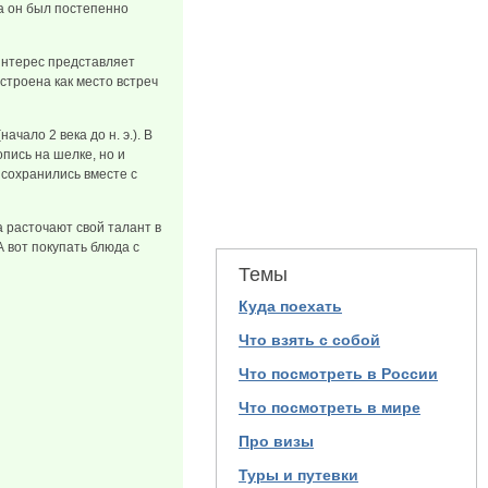
да он был постепенно
интерес представляет
строена как место встреч
чало 2 века до н. э.). В
пись на шелке, но и
 сохранились вместе с
 расточают свой талант в
 вот покупать блюда с
Темы
Куда поехать
Что взять с собой
Что посмотреть в России
Что посмотреть в мире
Про визы
Туры и путевки