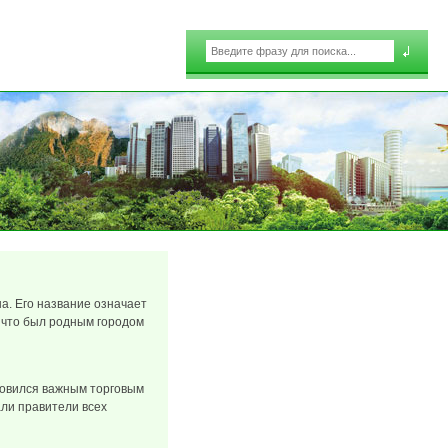
Поиск
Форма поиска
а. Его название означает
, что был родным городом
ановился важным торговым
али правители всех