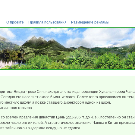
О проекте
Правила пользования
Размещение рекламы
притоке Янцзы - реке Сян, находится столица провинции Хунань – город Чанш
 Сегодня его населяет около 6 млн. человек. Более всего прославился он тем
о местную школу, а позже ставшего директором одной из школ.
итическая карьера.
со времен правления династии Цинь (221-206 гг. до н. э.), постепенно он ст
росло число его жителей. А стратегическое значение Чанша в Китае признав
ия тайпинов он выдержал осаду, но не сдался.