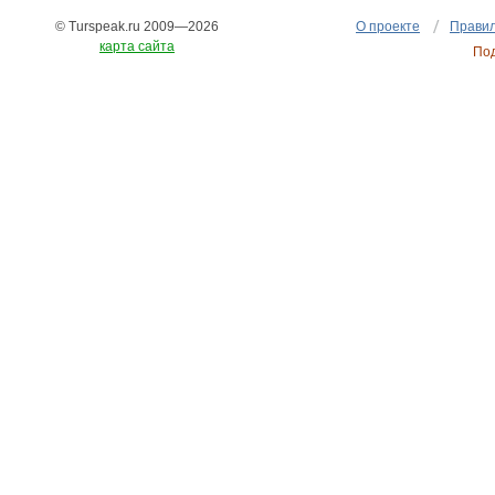
© Turspeak.ru 2009—2026
О проекте
Правил
карта сайта
По