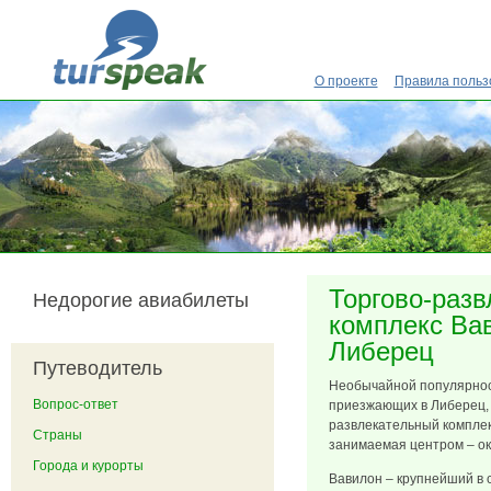
Перейти к основному содержанию
О проекте
Правила польз
Торгово-раз
Недорогие авиабилеты
комплекс Вав
Либерец
Путеводитель
Необычайной популярнос
Вопрос-ответ
приезжающих в Либерец, 
развлекательный компле
Страны
занимаемая центром – ок
Города и курорты
Вавилон – крупнейший в 