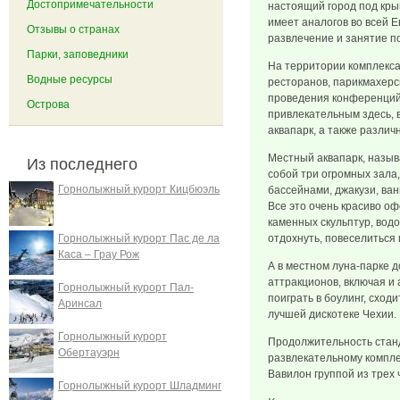
Достопримечательности
настоящий город под кры
имеет аналогов во всей Е
Отзывы о странах
развлечение и занятие по
Парки, заповедники
На территории комплекса
Водные ресурсы
ресторанов, парикмахерск
проведения конференций 
Острова
привлекательным здесь, 
аквапарк, а также разли
Местный аквапарк, назы
Из последнего
собой три огромных зала
Горнолыжный курорт Кицбюэль
бассейнами, джакузи, ванн
Все это очень красиво о
каменных скульптур, водо
Горнолыжный курорт Пас де ла
отдохнуть, повеселиться
Каса – Грау Рож
А в местном луна-парке 
аттракционов, включая и 
Горнолыжный курорт Пал-
поиграть в боулинг, сход
Аринсал
лучшей дискотеке Чехии.
Горнолыжный курорт
Продолжительность станд
Обертауэрн
развлекательному компле
Вавилон группой из трех 
Горнолыжный курорт Шладминг