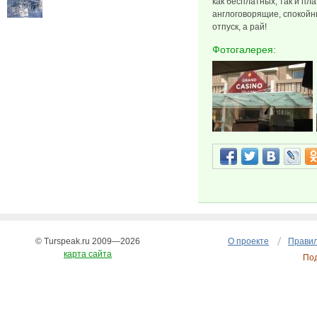
как бесплатных, так и пла
англоговорящие, спокой
отпуск, а рай!
Фотогалерея:
© Turspeak.ru 2009—2026
О проекте
Правил
карта сайта
По