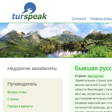
Перейти к основному содержанию
О проекте
Правила польз
Бывшая русс
Недорогие авиабилеты
Страна:
Финляндия
Удивительная страна гран
Путеводитель
многих жителей Санкт-Пе
области Финляндия стал
Вопрос-ответ
местом, несмотря на то, ч
достопримечательностей 
Страны
размаха европейских сто
Города и курорты
нетронутой природы, до 