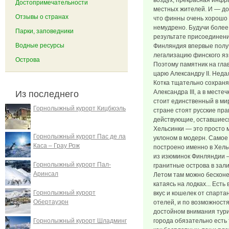
воздух, прекрасная инфра
Достопримечательности
местных жителей. И — до
Отзывы о странах
что финны очень хорошо о
немудрено. Будучи более 
Парки, заповедники
результате присоединени
Водные ресурсы
Финляндия впервые полу
легализацию финского яз
Острова
Поэтому памятник на гла
царю Александру II. Неда
Котка тщательно сохраня
Александра III, а в мест
Из последнего
стоит единственный в ми
Горнолыжный курорт Кицбюэль
стране стоят русские пра
действующие, оставшиеся
Хельсинки — это просто 
Горнолыжный курорт Пас де ла
уклоном в модерн. Самое
Каса – Грау Рож
построено именно в Хельс
из изюминок Финляндии 
Горнолыжный курорт Пал-
гранитные острова в зали
Аринсал
Летом там можно бесконе
катаясь на лодках... Ест
Горнолыжный курорт
вкус и кошелек от спарта
Обертауэрн
отелей, и по возможностя
достойном внимания тури
Горнолыжный курорт Шладминг
города обязательно есть