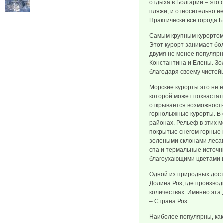
отдыха в Болгарии – это
пляжи, и относительно н
Практически все города Б
Самым крупным курортом 
Этот курорт занимает бол
двумя не менее популярн
Константина и Елены. Зо
благодаря своему чистей
Морские курорты это не 
которой может похвастать
открывается возможность
горнолыжные курорты. В 
районах. Рельеф в этих м
покрытые снегом горные 
зелеными склонами леса
спа и термальные источн
благоухающими цветами 
Одной из природных дос
Долина Роз, где произво
количествах. Именно эта
– Страна Роз.
Наиболее популярны, как