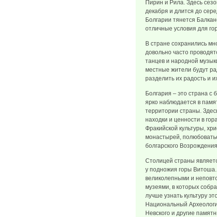
Пирин и Рила. Здесь сезо
декабря и длится до сер
Болгарии тянется Балкан
отличные условия для гор
В стране сохранились мн
довольно часто проводя
танцев и народной музык
местные жители будут ра
разделить их радость и 
Болгария – это страна с 
ярко наблюдается в памя
территории страны. Здес
находки и ценности в го
Фракийской культуры, хр
монастырей, полюбовать
болгарского Возрождения
Столицей страны являет
у подножия горы Витоша.
великолепными и неповт
музеями, в которых собр
лучше узнать культуру эт
Национальный Археологи
Невского и другие памятн