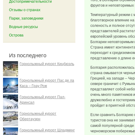
того, в Болгарии огромн
Достопримечательности
фруктов и неповторимых 
Отзывы о странах
Температурный режим с 
Парки, заповедники
благотворное влияние на
соленость и полное отсу
Водные ресурсы
представителей растител
Острова
европейский уровень обсл
Болгарии неповторимым 
Страна имеет континента
переходит к средиземном
Из последнего
представление о длине е
Горнолыжный курорт Кицбюэль
Болгария расположилась 
страна омывается черным
Грецией, на западе – Че
Горнолыжный курорт Пас де ла
севере граничит с Румын
Каса – Грау Рож
представляет собой небо
очень много памятников 
Горнолыжный курорт Пал-
дружелюбно и гостеприим
Аринсал
пройдет в приятной обста
Горнолыжный курорт
Если сравнить Болгарию 
Обертауэрн
туристов она не занимае
самой популярной среди 
Горнолыжный курорт Шладминг
черноморском побережье