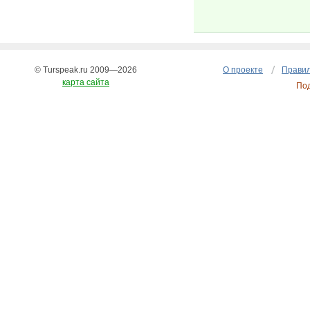
© Turspeak.ru 2009—2026
О проекте
Правил
карта сайта
По