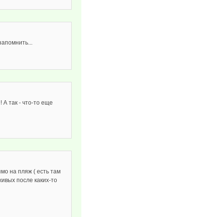
запомнить...
 А так - что-то еще
мо на пляж ( есть там
живых после каких-то