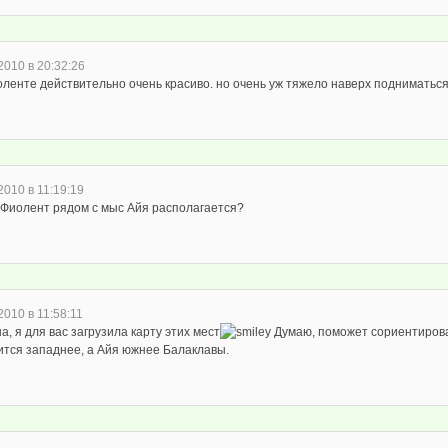
2010 в 20:32:26
оленте действительно очень красиво. но очень уж тяжело наверх подниматься
2010 в 11:19:19
 Фиолент рядом с мыс Айя располагается?
2010 в 11:58:11
, я для вас загрузила карту этих мест
Думаю, поможет сориентирова
ится западнее, а Айя южнее Балаклавы.