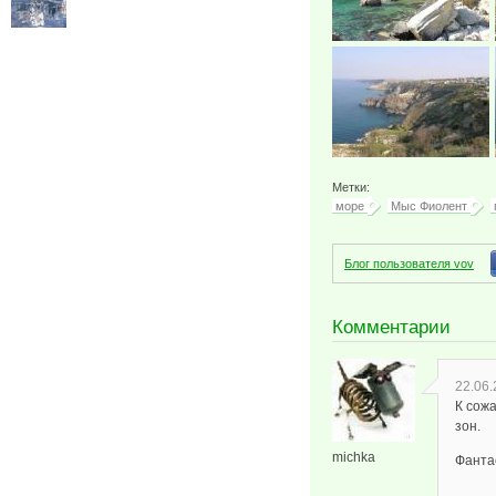
Метки:
море
Мыс Фиолент
Блог пользователя vov
Комментарии
22.06.
К сожа
зон.
michka
Фантас