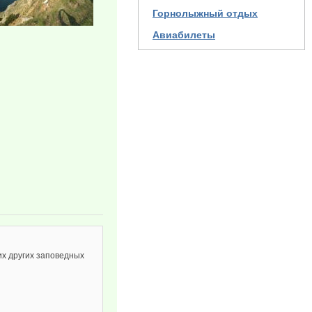
Горнолыжный отдых
Авиабилеты
их других заповедных