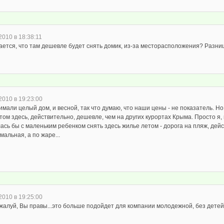
2010 в 18:38:11
ается, что там дешевле будет снять домик, из-за месторасположения? Разниц
2010 в 19:23:00
мали целый дом, и весной, так что думаю, что наши цены - не показатель. Н
том здесь, действительно, дешевле, чем на других курортах Крыма. Просто я,
сь бы с маленьким ребенком снять здесь жилье летом - дорога на пляж, дей
мальная, а по жаре...
2010 в 19:25:00
ожалуй, Вы правы...это больше подойдет для компании молодежной, без детей