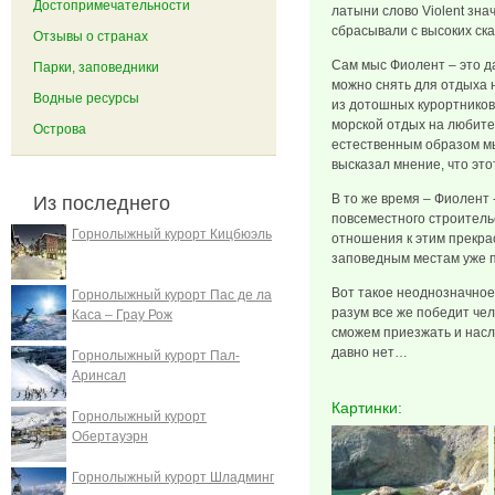
Достопримечательности
латыни слово Violent зна
сбрасывали с высоких ска
Отзывы о странах
Сам мыс Фиолент – это д
Парки, заповедники
можно снять для отдыха 
Водные ресурсы
из дотошных курортников п
морской отдых на любите
Острова
естественным образом мыш
высказал мнение, что это
В то же время – Фиолент 
Из последнего
повсеместного строитель
Горнолыжный курорт Кицбюэль
отношения к этим прекрас
заповедным местам уже п
Вот такое неоднозначное 
Горнолыжный курорт Пас де ла
разум все же победит чел
Каса – Грау Рож
сможем приезжать и насл
давно нет…
Горнолыжный курорт Пал-
Аринсал
Картинки:
Горнолыжный курорт
Обертауэрн
Горнолыжный курорт Шладминг