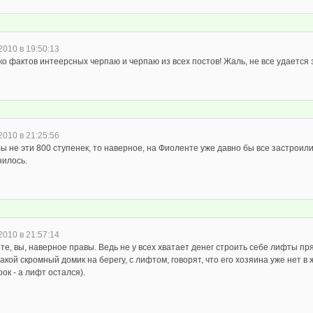
2010 в 19:50:13
о фактов интеерсных черпаю и черпаю из всех постов! Жаль, не все удается 
2010 в 21:25:56
ы не эти 800 ступенек, то наверное, на Фиоленте уже давно бы все застроили!
нилось.
2010 в 21:57:14
те, вы, наверное правы. Ведь не у всех хватает денег строить себе лифты пря
акой скромный домик на берегу, с лифтом, говорят, что его хозяина уже нет в 
ок - а лифт остался).