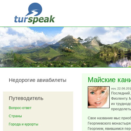
Перейти к основному содержанию
Майские кани
Недорогие авиабилеты
vov
, 22.06.20
Последний 
Путеводитель
Фиоленту. 
их труднод
Вопрос-ответ
преодолеть
Страны
Свое название мыс приобр
Георгиевского монастыря
Города и курорты
Георгием, явившимся пе