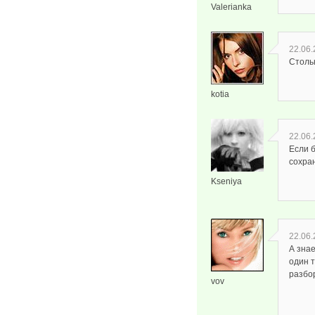
Valerianka
22.06.
Стольк
kotia
22.06.
Если б
сохра
Kseniya
22.06.
А знае
один т
разбор
vov