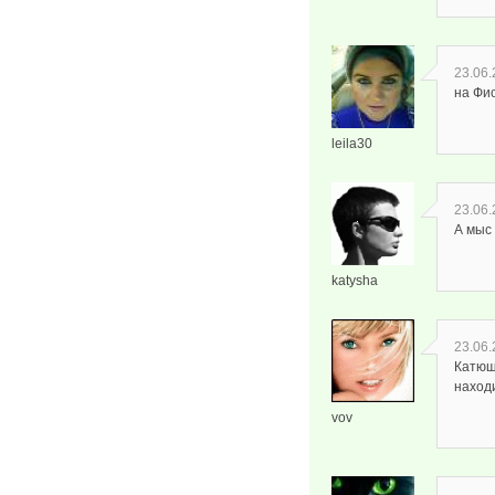
23.06.
на Фи
leila30
23.06.
А мыс
katysha
23.06.
Катюша
наход
vov