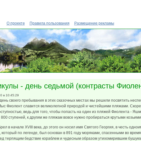
О проекте
Правила пользования
Размещение рекламы
кулы - день седьмой (контрасты Фиоле
10 в 10:45:29
день своего пребывания в этих сказочных местах мы решили посвятить несп
Мыс Фиолент славится великолепной природой и чистейшими пляжами. Скорее
оступностью, ведь для того, чтобы попасть на один из пляжей Фиолента - Яш
 800 ступеней, к другим же пляжам вовсе нужно пробираться крутыми козьими
ел в начале XVIII века, до этого он носил имя Святого Георгия, в честь одно
, который по легенде, был основан в 891 году моряками, спасенными во вре
ред терпящим бедствие кораблем и чудесным образом утихомирившим бушую