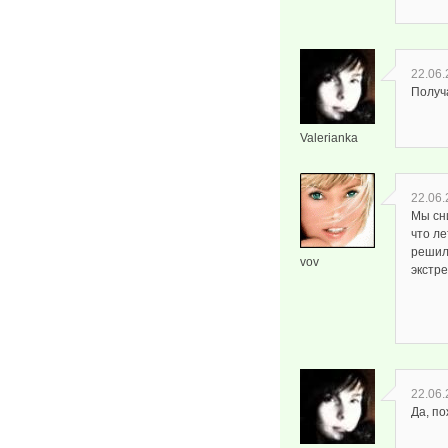
22.06.
Получ
Valerianka
22.06.
Мы сни
что ле
решила
vov
экстре
22.06.
Да, п