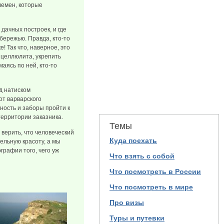
лемен, которые
дачных построек, и где
бережью. Правда, кто-то
! Так что, наверное, это
 целлюлита, укрепить
аясь по ней, кто-то
д натиском
от варварского
ность и заборы пройти к
территории заказника.
Темы
 верить, что человеческий
Куда поехать
ельную красоту, а мы
графии того, чего уж
Что взять с собой
Что посмотреть в России
Что посмотреть в мире
Про визы
Туры и путевки