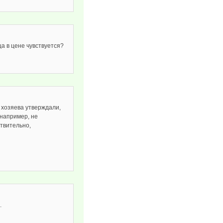
а в цене чувствуется?
о хозяева утверждали,
 например, не
ствительно,
.