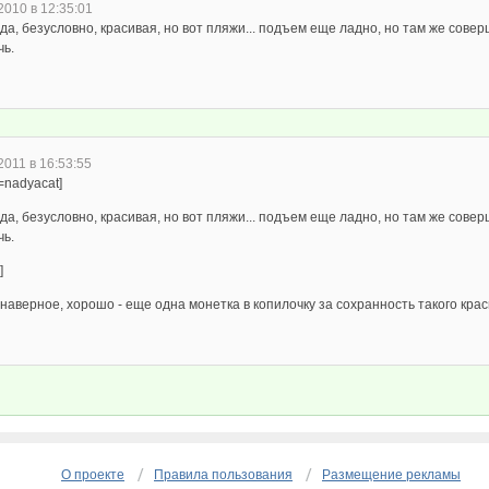
2010 в 12:35:01
а, безусловно, красивая, но вот пляжи... подъем еще ладно, но там же совер
чь.
2011 в 16:53:55
=nadyacat]
а, безусловно, красивая, но вот пляжи... подъем еще ладно, но там же совер
чь.
]
 наверное, хорошо - еще одна монетка в копилочку за сохранность такого крас
О проекте
Правила пользования
Размещение рекламы