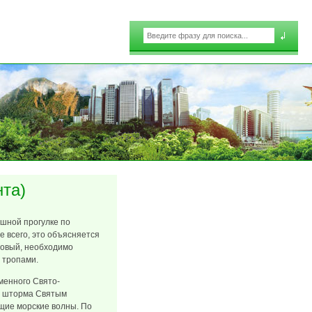
Поиск
Форма поиска
нта)
ешной прогулке по
 всего, это объясняется
мовый, необходимо
 тропами.
именного Свято-
мя шторма Святым
щие морские волны. По