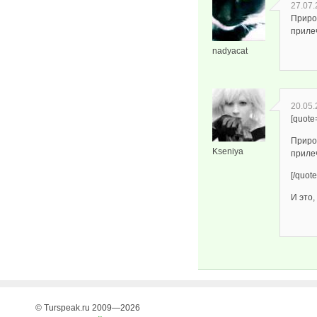
27.07.
Природ
приле
nadyacat
20.05.
[quote
Природ
Kseniya
приле
[/quote
И это,
© Turspeak.ru 2009—2026