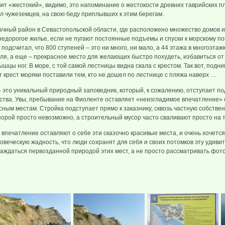
чит «жестокий», видимо, это напоминание о жестокости древних таврийских п
л чужеземцев, на свою беду приплывших к этим берегам.
ачный район в Севастопольской области, где расположено множество домов и 
недорогое жилье, если не пугают постоянные подъемы и спуски к морскому по
одсчитал, что 800 ступеней – это ни много, ни мало, а 44 этажа в многоэтажке
ля, а еще – прекрасное место для желающих быстро похудеть, избавиться от
цы ног. В море, с той самой лестницы видна скала с крестом. Так вот, подним
т крест моряки поставили тем, кто не дошел по лестнице с пляжа наверх …
- это уникальный природный заповедник, который, к сожалению, отступает по
ства. Увы, пребывание на Фиоленте оставляет «неизгладимое впечатление» 
ным местам. Стройка подступает прямо к заказнику, сквозь частную собствен
орой просто невозможно, а строительный мусор часто сваливают просто на 
впечатление оставляют о себе эти сказочно красивые места, и очень хочется
овеческую жадность, что люди сохранят для себя и своих потомков эту удивит
аждаться первозданной природой этих мест, а не просто рассматривать фото