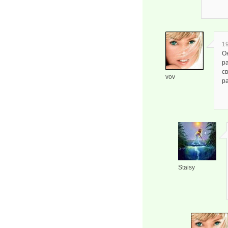
19
О
ра
с
vov
р
Staisy