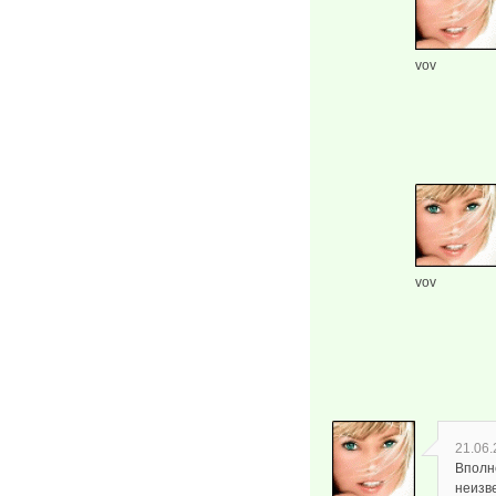
vov
vov
21.06.
Вполн
неизв