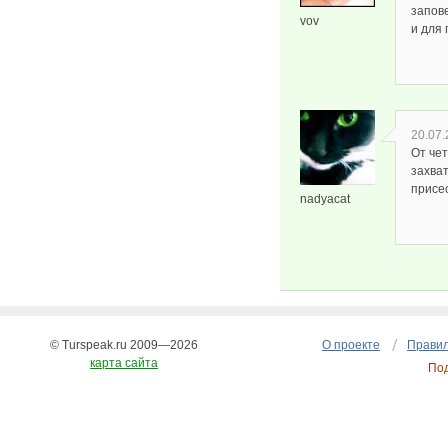
запове
vov
и для
20.07.
От че
захва
присе
nadyacat
© Turspeak.ru 2009—2026
О проекте
Правил
карта сайта
По