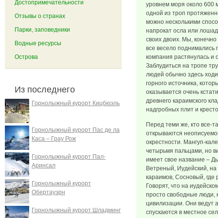
Достопримечательности
уровнем моря около 600 
одной из троп протяженн
Отзывы о странах
можно несколькими спосо
Парки, заповедники
напрокат осла или лошад
своих двоих. Мы, конечно
Водные ресурсы
все весело поднимались п
Острова
компания растянулась и 
Заблудиться на тропе тру
людей обычно здесь ходи
горного источника, котор
Из последнего
оказывается очень кстати,
древнего караимского кл
Горнолыжный курорт Кицбюэль
надгробных плит и кресто
Перед теми же, кто все-т
Горнолыжный курорт Пас де ла
открываются неописуемо
Каса – Грау Рож
окрестности. Мангуп-кале
четырьмя пальцами, но в
Горнолыжный курорт Пал-
имеет свое название – Д
Аринсал
Ветреный, Иудейский, на
караимов, Сосновый, где
Горнолыжный курорт
Говорят, что на иудейско
Обертауэрн
просто свободные люди, 
цивилизации. Они ведут а
Горнолыжный курорт Шладминг
спускаются в местное сел