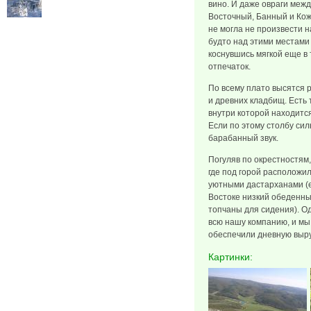
вино. И даже овраги межд
Восточный, Банный и Ко
не могла не произвести н
будто над этими местами
коснувшись мягкой еще в 
отпечаток.
По всему плато высятся 
и древних кладбищ. Есть
внутри которой находится
Если по этому столбу сил
барабанный звук.
Погуляв по окрестностям,
где под горой расположи
уютными дастарханами (ес
Востоке низкий обеденный
топчаны для сидения). О
всю нашу компанию, и мы
обеспечили дневную выру
Картинки: