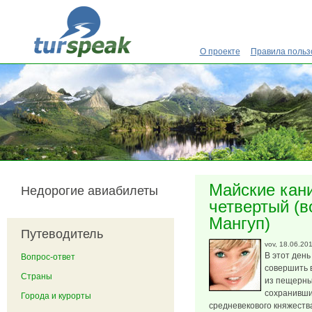
Перейти к основному содержанию
О проекте
Правила польз
Майские кани
Недорогие авиабилеты
четвертый (в
Мангуп)
Путеводитель
vov
, 18.06.20
В этот день
Вопрос-ответ
совершить 
Страны
из пещерны
сохранивши
Города и курорты
средневекового княжеств