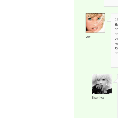
18
Д
п
п
vov
уч
м
ту
п
Kseniya