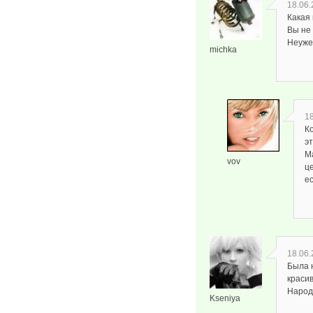
18.06.
Какая 
Вы не
Неуже
michka
18
К
э
М
vov
ц
ес
18.06.
Была н
краси
Народ
Kseniya