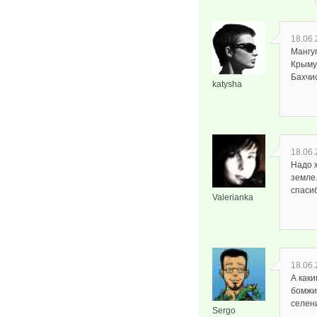
18.06.
Мангуп
Крыму
Бахчис
katysha
18.06.
Надо 
земле.
спасиб
Valerianka
18.06.
А как
бомжи
селен
Sergo