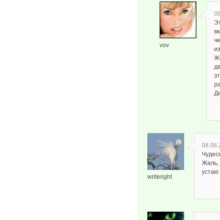
08
Э
м
ч
vov
и
Ж
дв
э
р
Д
08.06.
Чудес
Жаль, 
устаю
writeright