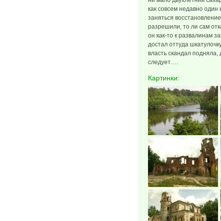
ни мало двухлетний саха
как совсем недавно один
заняться восстановлением
разрешили, то ли сам отк
он как-то к развалинам за
достал оттуда шкатулочку
власть скандал подняла,
следует….
Картинки: