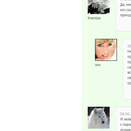
Да, не
его са
приго
Kseniya
08
Н
п
о
vov
с
в
с
од
08.06.
Я люб
с пар
осущес