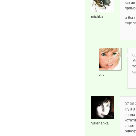
как ин
прямо 
michka
а Вы 
еще з
08
М
то
о
vov
07.06.
Ну а я
знала 
кстати
Valerianka
знает
одноф