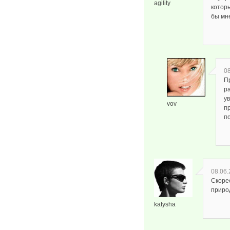
agility
котор
бы мне
08
П
ра
у
vov
п
п
08.06.
Скорее
приро
katysha