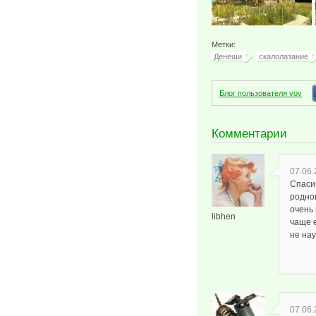
Метки:
Денеши
скалолазание
Блог пользователя vov
Комментарии
07.06.
Спаси
родном
очень 
libhen
чаще е
не нау
07.06.