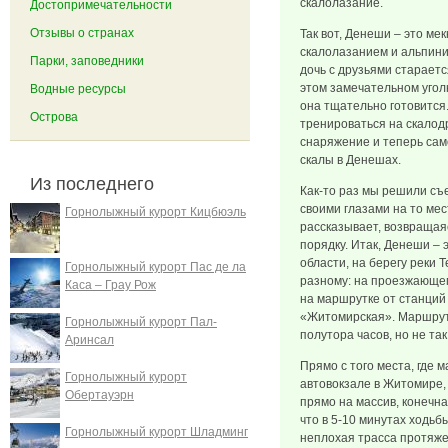
скалолазание.
Достопримечательности
Отзывы о странах
Так вот, Денеши – это ме
скалолазанием и альпини
Парки, заповедники
дочь с друзьями старает
этом замечательном угол
Водные ресурсы
она тщательно готовится
Острова
тренироваться на скалодр
снаряжение и теперь са
скалы в Денешах.
Из последнего
Как-то раз мы решили съе
своими глазами на то мес
Горнолыжный курорт Кицбюэль
рассказывает, возвращаяс
порядку. Итак, Денеши –
области, на берегу реки 
Горнолыжный курорт Пас де ла
разному: на проезжающем
Каса – Грау Рож
на маршрутке от станций
«Житомирская». Маршрут
Горнолыжный курорт Пал-
полутора часов, но не та
Аринсал
Прямо с того места, где
Горнолыжный курорт
автовокзале в Житомире,
Обертауэрн
прямо на массив, конечн
что в 5-10 минутах ходьб
Горнолыжный курорт Шладминг
неплохая трасса протяже