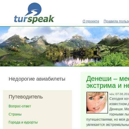
Перейти к основному содержанию
О проекте
Правила польз
Денеши – ме
Недорогие авиабилеты
экстрима и н
vov
, 07.06.20
Путеводитель
Сегодня хоч
известном 
Вопрос-ответ
Денеши. Мо
Страны
горными лы
путешествиями, но моя д
Города и курорты
увлекается экстремальны