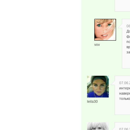
08
Д
ф
по
vov
в
з
07.06.
интер
наверн
только
leila30
07.06.