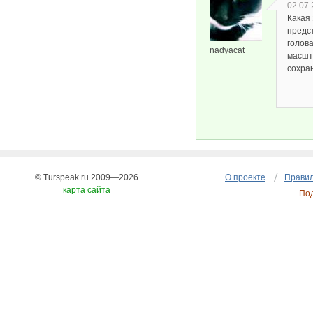
02.07.
Какая
предст
голов
nadyacat
масшт
сохра
© Turspeak.ru 2009—2026
О проекте
Правил
карта сайта
По