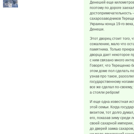
Денешей еще километров
поэтому по дороге заеха
достопримечательность 
сахарозаводчиков Тереще
Украины конца 19-го века
Денеши.
Этот дворец стоит того, ч
сожалению, мало что оста
памятника. Только прекр
дворца дает некоторое п
с ним связано много инт
Говорят, что Терещенко б
этом доме пол сделать по
узнав про такое, разозлил
государственному ногами
все же сделал по-своему,
а стояли ребром!
И еще одна известная ис
этой семьи. Когда госуда
визитом, тот долго думал
его, показав зиму среди
своей сахарной империи, 
до дверей замка сахаром,