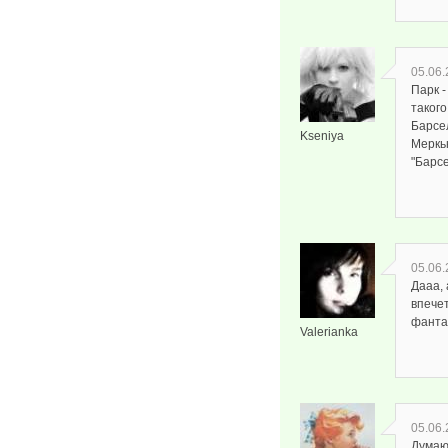
05.06.
Парк -
такого
Барсел
Kseniya
Меркь
"Барсе
05.06.
Дааа, 
впечет
фантаз
Valerianka
05.06.
Думаю