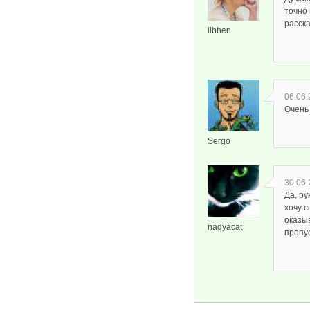
точно
расска
libhen
06.06.
Очень 
Sergo
30.06.
Да, ру
хочу с
оказыв
nadyacat
пропу