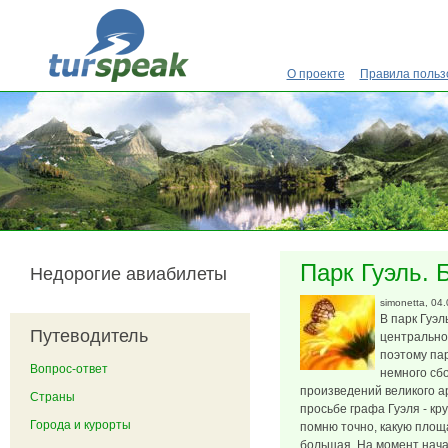
Перейти к основному содержанию
О проекте
Правила польз
Парк Гуэль. 
Недорогие авиабилеты
simonetta
, 04
В парк Гуэл
Путеводитель
центральном
поэтому па
Вопрос-ответ
немного сбо
произведений великого ар
Страны
просьбе графа Гуэля - кр
Города и курорты
помню точно, какую площ
большая. На момент нача