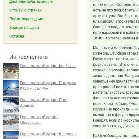
Достопримечательности
голое место. Сегодня же 
Отзывы о странах
есть на что посмотреть и
архитектуры. Вообще-то, 
Парки, заповедники
планировал строительств
благо сам владел цемент
Водные ресурсы
него дармовой и в избыт
Острова
Этими-то материалами и 
Маленьким мальчиком Гау
из песка. Эту свою страст
Из последнего
Гауди известен тем, что, 
ровной стены. Это очень 
Горнолыжный курорт Кицбюэль
окружен высокими террас
хвосты драконов. Ландша
совершенно фантастически
Горнолыжный курорт Пас де ла
принципе. И все это оче
Каса – Грау Рож
растительностью, которая
фаянсовая плитка создае
Горнолыжный курорт Пал-
поверхностях (например, 
Аринсал
ощущение прохлады и чис
выложена и фигура дракон
Горнолыжный курорт
Говорят, если прикоснутьс
Обертауэрн
сопутствовать удача в ф
Горнолыжный курорт Шладминг
Как в любом другом парке