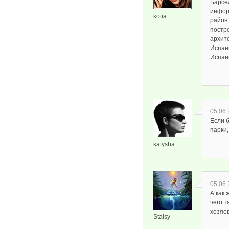
Барсе
информ
kotia
район
постр
архит
Испан
Испан
05.06.
Если 
парки,
katysha
05.06.
А как 
чего т
хозяев
Staisy