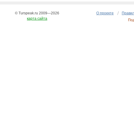
© Turspeak.ru 2009—2026
О проекте
Правил
карта сайта
По