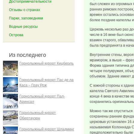
Достопримечательности
был сложен из огромных б
ранних римских построек,
Отзывы о странах
времен остались основан
Парки, заповедники
более поздние капеллы и
Водные ресурсы
Церковь несколько раз до
числе в 16 веке был скон
Острова
взамен старого, обвалив
была предпринята в нача
Из последнего
Внутренние стены, вероя
мрамором, а выше – фрес
Горнолыжный курорт Кицбюэль
Форма здания типична дл
четыре полукружия, объ
объемом. Здание имеет д
Горнолыжный курорт Пас де ла
Каса – Грау Рож
С южной стороны к здани
капелла Святого Аквилина
Горнолыжный курорт Пал-
конце 4 века в качестве 
Аринсал
сохранились оригинальн
Можно так же спуститься
Горнолыжный курорт
сохранены ранние фунда
Обертауэрн
церковью установлен 16 
называемая Колоннада С
Горнолыжный курорт Шладминг
предположительно были 