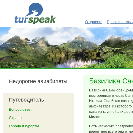
Перейти к основному содержанию
О проекте
Правила польз
Базилика Са
Недорогие авиабилеты
Базилика Сан-Лоренцо-М
построенная в честь Свят
Путеводитель
Италии. Она была возвед
амфитеатра, из которого
Вопрос-ответ
одна из крупнейших дос
Милан.
Страны
Города и курорты
Есть несколько предполо
вероятнее всего она отно