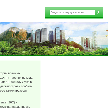
Поиск
Форма поиска
итории влажных
ду, на наречии некогда
ам в 1900 году и уже в
Здесь построен особняк
роде также проходят
ышает 26С) и
ескую направленность