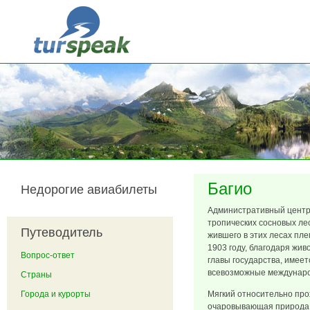
Перейти к основному содержанию
Багио
Недорогие авиабилеты
Административный центр 
тропических сосновых лес
Путеводитель
жившего в этих лесах пле
1903 году, благодаря жи
Вопрос-ответ
главы государства, имее
всевозможные междунаро
Страны
Города и курорты
Мягкий относительно про
очаровывающая природа с