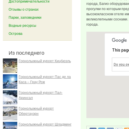
Достопримечательности
города, Багио оборудован
прогулки по которым пре
Отзывы о странах
высококлассном отеле име
Парки, заповедники
великолепными соснами. 
города.
Водные ресурсы
Острова
This pag
Из последнего
Горнолыжный курорт Кицбюэль
Do you o
Горнолыжный курорт Пас де ла
Каса – Грау Рож
Горнолыжный курорт Пал-
Аринсал
Горнолыжный курорт
Обертауэрн
Горнолыжный курорт Шладминг