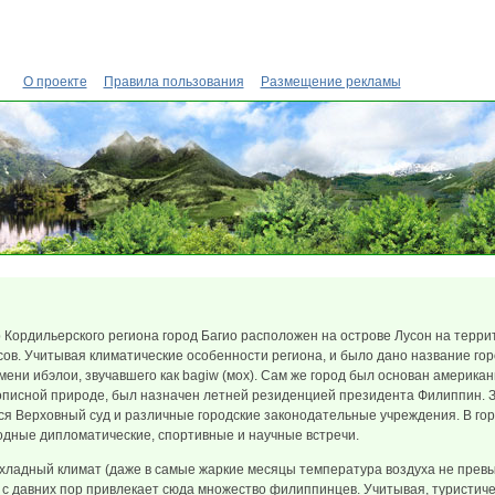
О проекте
Правила пользования
Размещение рекламы
Кордильерского региона город Багио расположен на острове Лусон на терр
ов. Учитывая климатические особенности региона, и было дано название горо
мени ибэлои, звучавшего как bagiw (мох). Сам же город был основан американц
вописной природе, был назначен летней резиденцией президента Филиппин. 
тся Верховный суд и различные городские законодательные учреждения. В го
дные дипломатические, спортивные и научные встречи.
хладный климат (даже в самые жаркие месяцы температура воздуха не прев
 давних пор привлекает сюда множество филиппинцев. Учитывая, туристич