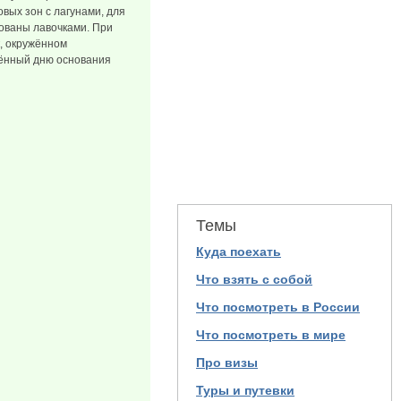
вых зон с лагунами, для
дованы лавочками. При
к, окружённом
щённый дню основания
Темы
Куда поехать
Что взять с собой
Что посмотреть в России
Что посмотреть в мире
Про визы
Туры и путевки