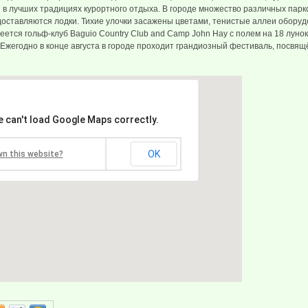
 в лучших традициях курортного отдыха. В городе множество различных парко
доставляются лодки. Тихие улочки засажены цветами, тенистые аллеи обору
ется гольф-клуб Baguio Country Club and Camp John Hay с полем на 18 луно
Ежегодно в конце августа в городе проходит грандиозный фестиваль, посвя
e can't load Google Maps correctly.
OK
wn this website?