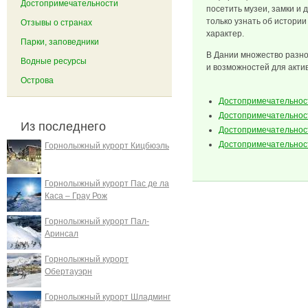
Достопримечательности
посетить музеи, замки и 
только узнать об истории
Отзывы о странах
характер.
Парки, заповедники
В Дании множество разн
Водные ресурсы
и возможностей для акти
Острова
Достопримечательнос
Достопримечательнос
Из последнего
Достопримечательнос
Достопримечательнос
Горнолыжный курорт Кицбюэль
Горнолыжный курорт Пас де ла
Каса – Грау Рож
Горнолыжный курорт Пал-
Аринсал
Горнолыжный курорт
Обертауэрн
Горнолыжный курорт Шладминг