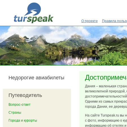
Перейти к основному содержанию
О проекте
Правила польз
Достопримеч
Недорогие авиабилеты
Дания – маленькая стран
великолепной природой,
Путеводитель
достопримечательностей 
Одними из самых прекра
Вопрос-ответ
города Дании, ее деревуш
Страны
На сайте Turspeak.ru вы
Города и курорты
с фото, информацию о ку
информацию об отелях и 