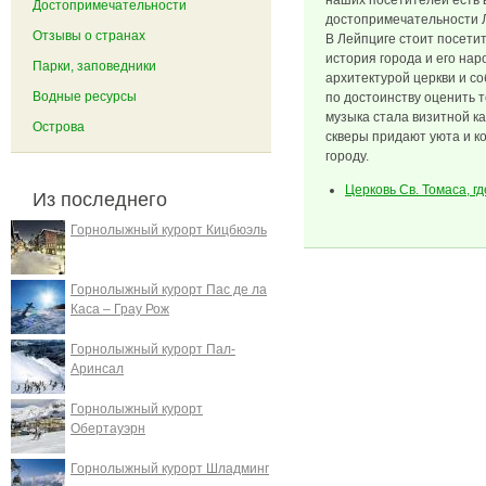
наших посетителей есть 
Достопримечательности
достопримечательности 
Отзывы о странах
В Лейпциге стоит посетит
история города и его нар
Парки, заповедники
архитектурой церкви и с
Водные ресурсы
по достоинству оценить 
музыка стала визитной к
Острова
скверы придают уюта и к
городу.
Церковь Св. Томаса, г
Из последнего
Горнолыжный курорт Кицбюэль
Горнолыжный курорт Пас де ла
Каса – Грау Рож
Горнолыжный курорт Пал-
Аринсал
Горнолыжный курорт
Обертауэрн
Горнолыжный курорт Шладминг