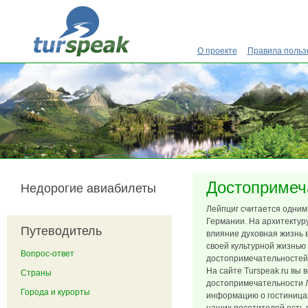
Перейти к основному содержанию
О проекте
Правила польз
Достопримеч
Недорогие авиабилеты
Лейпциг считается одним
Германии. На архитектур
Путеводитель
влияние духовная жизнь 
своей культурной жизнью
Вопрос-ответ
достопримечательностей
На сайте Turspeak.ru вы в
Страны
достопримечательности Л
Города и курорты
информацию о гостиницах