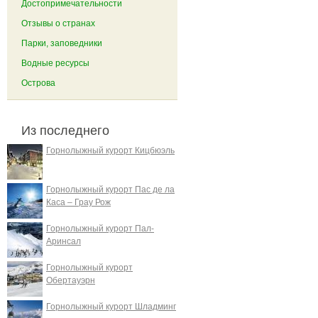
Достопримечательности
Отзывы о странах
Парки, заповедники
Водные ресурсы
Острова
Из последнего
Горнолыжный курорт Кицбюэль
Горнолыжный курорт Пас де ла
Каса – Грау Рож
Горнолыжный курорт Пал-
Аринсал
Горнолыжный курорт
Обертауэрн
Горнолыжный курорт Шладминг