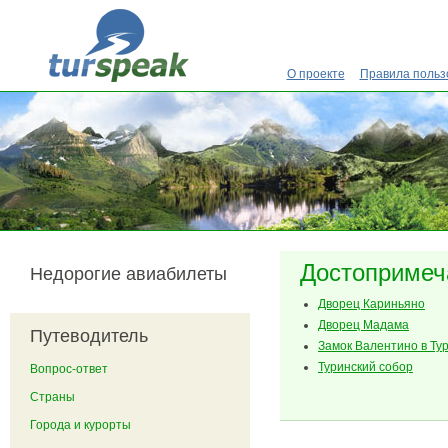
Перейти к основному содержанию
О проекте
Правила польз
Достопримеч
Недорогие авиабилеты
Дворец Кариньяно
Дворец Мадама
Путеводитель
Замок Валентино в Ту
Туринский собор
Вопрос-ответ
Страны
Города и курорты