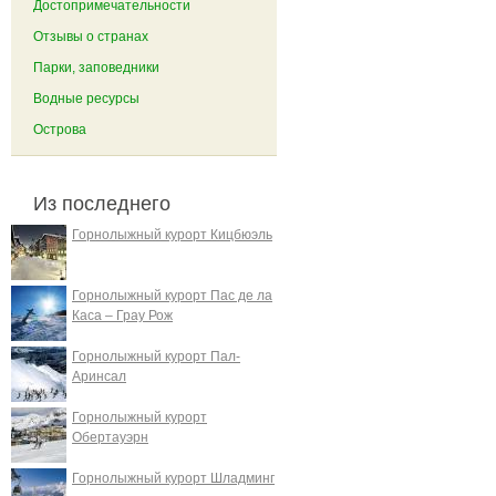
Достопримечательности
Отзывы о странах
Парки, заповедники
Водные ресурсы
Острова
Из последнего
Горнолыжный курорт Кицбюэль
Горнолыжный курорт Пас де ла
Каса – Грау Рож
Горнолыжный курорт Пал-
Аринсал
Горнолыжный курорт
Обертауэрн
Горнолыжный курорт Шладминг