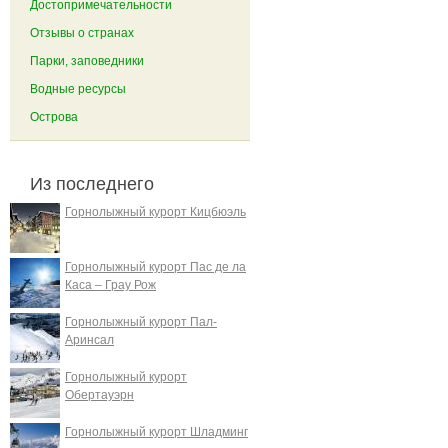
Достопримечательности
Отзывы о странах
Парки, заповедники
Водные ресурсы
Острова
Из последнего
Горнолыжный курорт Кицбюэль
Горнолыжный курорт Пас де ла
Каса – Грау Рож
Горнолыжный курорт Пал-
Аринсал
Горнолыжный курорт
Обертауэрн
Горнолыжный курорт Шладминг