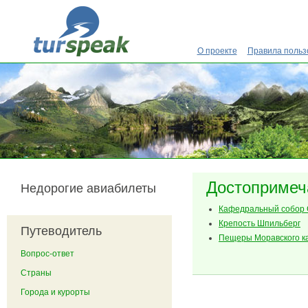
Перейти к основному содержанию
О проекте
Правила польз
Достопримеч
Недорогие авиабилеты
Кафедральный собор 
Крепость Шпильберг
Путеводитель
Пещеры Моравского к
Вопрос-ответ
Страны
Города и курорты