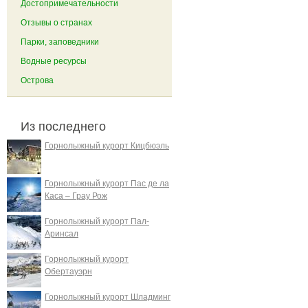
Достопримечательности
Отзывы о странах
Парки, заповедники
Водные ресурсы
Острова
Из последнего
Горнолыжный курорт Кицбюэль
Горнолыжный курорт Пас де ла
Каса – Грау Рож
Горнолыжный курорт Пал-
Аринсал
Горнолыжный курорт
Обертауэрн
Горнолыжный курорт Шладминг