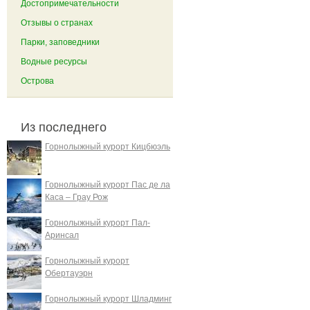
Достопримечательности
Отзывы о странах
Парки, заповедники
Водные ресурсы
Острова
Из последнего
Горнолыжный курорт Кицбюэль
Горнолыжный курорт Пас де ла
Каса – Грау Рож
Горнолыжный курорт Пал-
Аринсал
Горнолыжный курорт
Обертауэрн
Горнолыжный курорт Шладминг