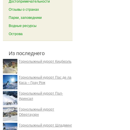
Достопримечательности
Отзывы о странах
Парки, заповедники
Водные ресурсы
Острова
Из последнего
Горнолыжный курорт Кицбюэль
Горнолыжный курорт Пас де ла
Каса – Грау Рож
Горнолыжный курорт Пал-
Аринсал
Горнолыжный курорт
Обертауэрн
Горнолыжный курорт Шладминг