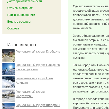
Достопримечательности
Однако внимательный на
Отзывы о странах
городке свой шарм и оча
Парки, заповедники
привлекательность – здес
достопримечательностей 
Водные ресурсы
настоящий африканский г
какой он есть.
Острова
Здесь обязательно понра
пустынной Африки, с ее 
Из последнего
оригинальным ландшафто
возможности для винд-се
Горнолыжный курорт Кицбюэль
твердой поверхности) и д
пустыни.
Горнолыжный курорт Пас де ла
Так же город Али Сабье 
Каса – Грау Рож
маленьких базарчиков мож
продается большое колич
Горнолыжный курорт Пал-
изготавливают местные р
Аринсал
разговорчивые и вам не уд
принято торговаться, общ
развлекать туристов расс
Горнолыжный курорт
Обертауэрн
В городе расположено не
впрочем, белые туристы о
Горнолыжный курорт Шладминг
Палмераие или али Сабь