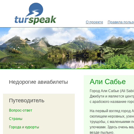
Перейти к основному содержанию
О проекте
Правила польз
Али Сабье
Недорогие авиабилеты
Город Али Сабье (Ali Sab
Джибути и является цент
Путеводитель
с арабского название гор
Вопрос-ответ
На первый взгляд город 
скопищем неровных, узен
Страны
трущобы, с маленькими 
Города и курорты
улочками. Здесь очень ма
везде пыльно.